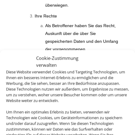
überwiegen.
Ihre Rechte
Als Betroffener haben Sie das Recht,
Auskunft über die über Sie
gespeicherten Daten und den Umfang
der vorgenommenen
Datenverarbeitung und -weitergabe zu
Cookie-Zustimmung
verwalten
verlangen und eine Kopie der über Sie
Diese Website verwendet Cookies und Targeting Technologien, um
gespeicherten personenbezogenen
Ihnen ein besseres Internet-Erlebnis zu ermöglichen und die
Daten zu erhalten.
Werbung, die Sie sehen, besser an Ihre Bedürfnisse anzupassen.
Diese Technologien nutzen wir außerdem, um Ergebnisse zu messen,
Außerdem haben das Recht,
um zu verstehen, woher unsere Besucher kommen oder um unsere
unverzüglich die Berichtigung Sie
Website weiter zu entwickeln.
betreffender unrichtiger sowie die
Um Ihnen ein optimales Erlebnis zu bieten, verwenden wir
Vervollständigung unvollständiger über
Technologien wie Cookies, um Geräteinformationen zu speichern
Sie gespeicherter personenbezogener
und/oder darauf zuzugreifen. Wenn Sie diesen Technologien
zustimmmen, können wir Daten wie das Surfverhalten oder
Daten zu verlangen.
eindeutige IDs auf dieser Website verarbeiten. Wenn Sie ihre