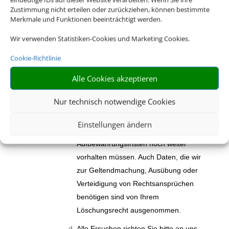
Zustimmung nicht erteilen oder zurückziehen, können bestimmte
Sie haben weiterhin das Recht, die
Merkmale und Funktionen beeinträchtigt werden.
unverzügliche Löschung der über Sie
gespeicherten personenbezogenen
Wir verwenden Statistiken-Cookies und Marketing Cookies.
Daten zu verlangen, wenn die
Cookie-Richtlinie
gesetzlichen Voraussetzungen
Alle Cookies akzeptieren
vorliegen. Bitte beachten Sie, dass Ihr
Löschungsrecht Einschränkungen
Nur technisch notwendige Cookies
unterliegen kann. Zum Beispiel müssen
bzw. dürfen wir keine Daten löschen,
Einstellungen ändern
die wir aufgrund gesetzlicher
Aufbewahrungsfristen noch weiter
vorhalten müssen. Auch Daten, die wir
zur Geltendmachung, Ausübung oder
Verteidigung von Rechtsansprüchen
benötigen sind von Ihrem
Löschungsrecht ausgenommen.
Alle Ersuchen richten Sie bitte an uns