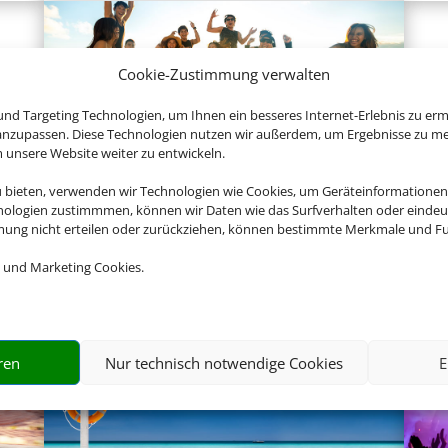
Cookie-Zustimmung verwalten
nd Targeting Technologien, um Ihnen ein besseres Internet-Erlebnis zu erm
 anzupassen. Diese Technologien nutzen wir außerdem, um Ergebnisse zu m
nsere Website weiter zu entwickeln.
Gruppenreisen
u bieten, verwenden wir Technologien wie Cookies, um Geräteinformationen
nologien zustimmmen, können wir Daten wie das Surfverhalten oder eindeut
mmung nicht erteilen oder zurückziehen, können bestimmte Merkmale und Fu
 und Marketing Cookies.
Empfehlungen für Ihre Reise
Sinnvolle Extras, die oft dazu gebucht werden.
ren
Nur technisch notwendige Cookies
E